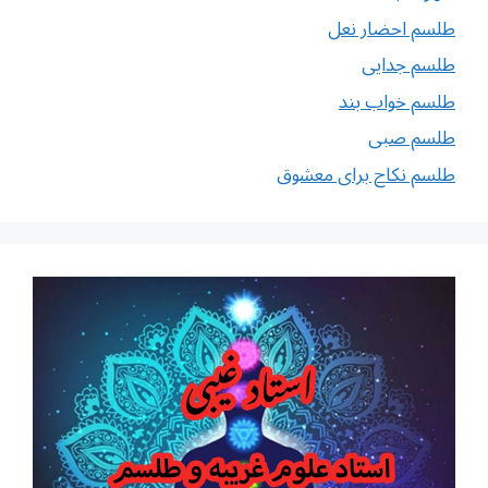
طلسم احضار نعل
طلسم جدایی
طلسم خواب بند
طلسم صبی
طلسم نکاح برای معشوق