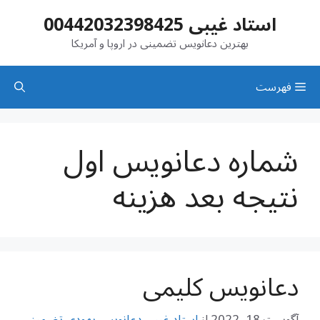
رش
استاد غیبی 00442032398425
ه
حتوا
بهترین دعانویس تضمینی در اروپا و آمریکا
فهرست
شماره دعانویس اول
نتیجه بعد هزینه
دعانویس کلیمی
آگوست 18, 2022
از
استاد غیبی دعانویس یهودی تضمینی