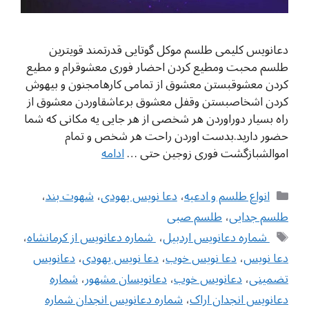
دعانویس کلیمی طلسم موکل گوتایی قدرتمند قویترین
طلسم محبت ومطیع کردن احضار فوری معشوقرام و مطیع
کردن معشوقبستن معشوق از تمامی کارهامجنون و بیهوش
کردن اشخاصبستن وقفل معشوق برعاشقاوردن معشوق از
راه بسیار دوراوردن هر شخصی از هر جایی یه مکانی که شما
حضور دارید.بدست اوردن راحت هر شخص و تمام
اموالشبازگشت فوری زوجین حتی …
ادامه
دسته‌ها
انواع طلسم و ادعیه
،
دعا نویس یهودی
،
شهوت بند
،
طلسم جدایی
،
طلسم صبی
برچسب‌ها
‌‌ شماره دعانویس اردبیل
،
‌ شماره دعانویس از کرمانشاه
،
دعا نویس
،
دعا نویس خوب
،
دعا نویس یهودی
،
دعانویس
تضمینی
،
دعانویس خوب
،
دعانویسان مشهور
،
شماره
دعانویس انجدان اراک
،
شماره دعانویس انجدان شماره