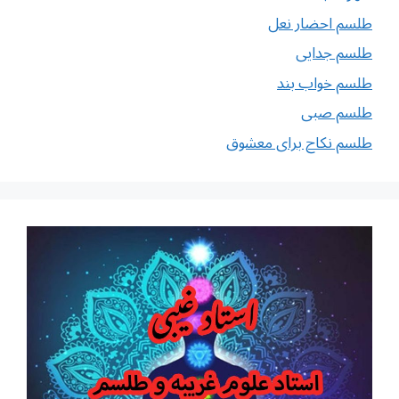
طلسم احضار نعل
طلسم جدایی
طلسم خواب بند
طلسم صبی
طلسم نکاح برای معشوق