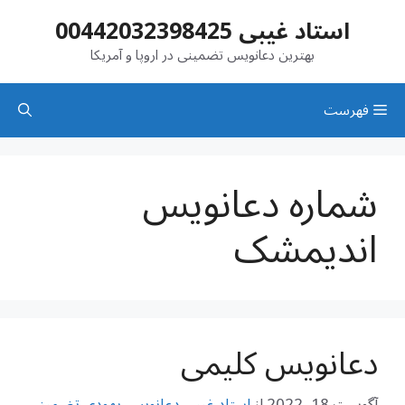
رش
استاد غیبی 00442032398425
ه
حتوا
بهترین دعانویس تضمینی در اروپا و آمریکا
فهرست
شماره دعانویس
اندیمشک
دعانویس کلیمی
آگوست 18, 2022
از
استاد غیبی دعانویس یهودی تضمینی