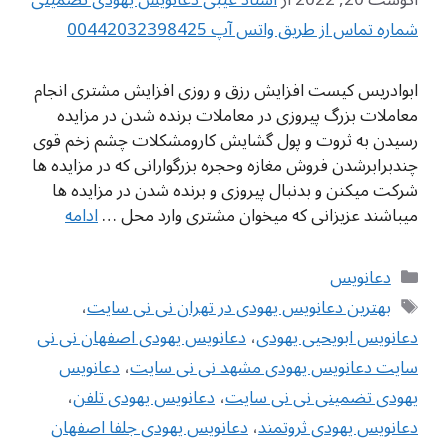
شماره تماس از طریق واتس آپ 00442032398425
ابوادریس کیست افزایش رزق و روزی افزایش مشتری انجام
معاملات بزرگ پیروزی در معاملات برنده شدن در مزایده
رسیدن به ثروت و پول گشایش کارومشکلات چشم زخم قوی
چندبرابرشدن فروش مغازه وحجره بزرگوارانی که در مزایده ها
شرکت میکنن و بدنبال پیروزی و برنده شدن در مزایده ها
میباشند عزیزانی که میخوان مشتری وارد محل …
ادامه
دسته‌ها
دعانویس
برچسب‌ها
بهترین دعانویس یهودی در تهران نی نی سایت
،
دعانویس ابویحیی یهودی
،
دعانویس یهودی اصفهان نی نی
سایت دعانویس یهودی مشهد نی نی سایت
،
دعانویس
یهودی تضمینی نی نی سایت
،
دعانویس یهودی تلفن
،
دعانویس یهودی ثروتمند
،
دعانویس یهودی جلفا اصفهان