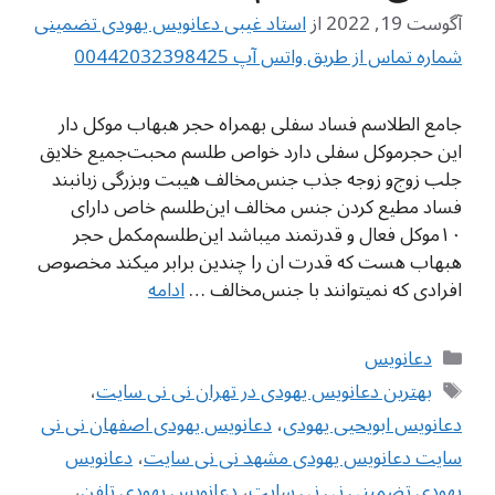
آگوست 19, 2022
از
استاد غیبی دعانویس یهودی تضمینی
شماره تماس از طریق واتس آپ 00442032398425
جامع الطلاسم فساد سفلی بهمراه حجر هبهاب موکل دار
این حجرموکل سفلی دارد خواص طلسم محبت‌جمیع خلایق
جلب زوج‌و زوجه جذب جنس‌مخالف هیبت وبزرگی زبانبند
فساد مطیع کردن‌ جنس مخالف این‌طلسم خاص دارای
۱۰موکل‌ فعال و قدرتمند میباشد این‌طلسم‌مکمل حجر
هبهاب هست که قدرت‌ ان را چندین برابر میکند مخصوص
افرادی که نمیتوانند با جنس‌مخالف …
ادامه
دسته‌ها
دعانویس
برچسب‌ها
بهترین دعانویس یهودی در تهران نی نی سایت
،
دعانویس ابویحیی یهودی
،
دعانویس یهودی اصفهان نی نی
سایت دعانویس یهودی مشهد نی نی سایت
،
دعانویس
یهودی تضمینی نی نی سایت
،
دعانویس یهودی تلفن
،