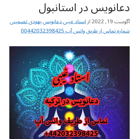
دعانویس در استانبول
آگوست 19, 2022
از
استاد غیبی دعانویس یهودی تضمینی
شماره تماس از طریق واتس آپ 00442032398425