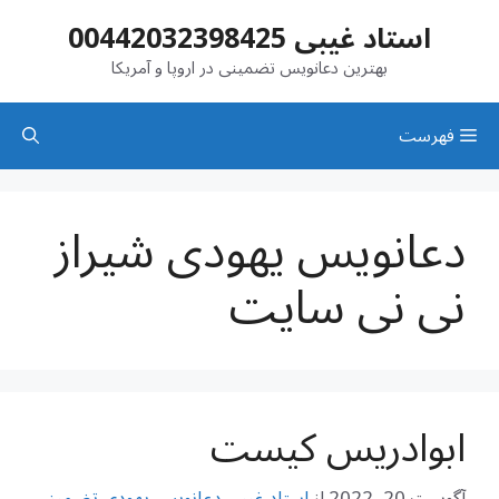
رش
استاد غیبی 00442032398425
ه
حتوا
بهترین دعانویس تضمینی در اروپا و آمریکا
فهرست
دعانویس یهودی شیراز
نی نی سایت
ابوادریس کیست
آگوست 20, 2022
از
استاد غیبی دعانویس یهودی تضمینی