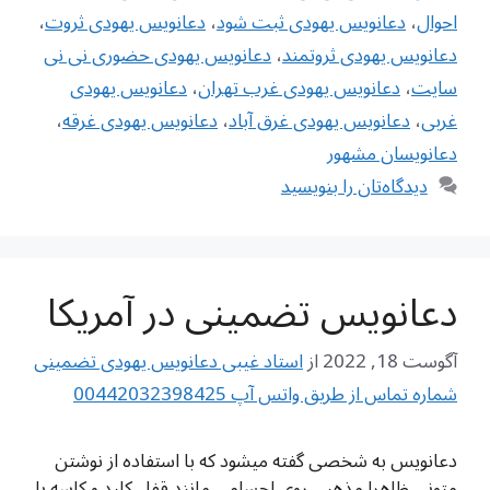
احوال
،
دعانویس یهودی ثبت شود
،
دعانویس یهودی ثروت
،
دعانویس یهودی ثروتمند
،
دعانویس یهودی حضوری نی نی
سایت
،
دعانویس یهودی غرب تهران
،
دعانویس یهودی
غربی
،
دعانویس یهودی غرق آباد
،
دعانویس یهودی غرقه
،
دعانویسان مشهور
دیدگاه‌تان را بنویسید
دعانویس تضمینی در آمریکا
آگوست 18, 2022
از
استاد غیبی دعانویس یهودی تضمینی
شماره تماس از طریق واتس آپ 00442032398425
دعانویس به شخصی گفته میشود که با استفاده از نوشتن
متونی ظاهرا مذهبی روی اجسامی مانند قفل کلید و کاسه یا