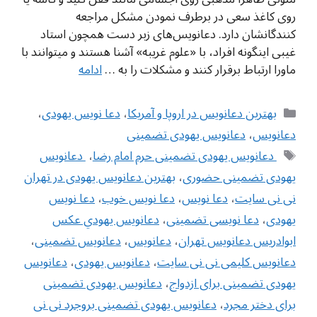
روی کاغذ سعی در برطرف نمودن مشکل مراجعه
کنندگانشان دارد. دعانویس‌های زبر دست همچون استاد
غیبی اینگونه افراد، با «علوم غریبه» آشنا هستند و میتوانند با
ماورا ارتباط برقرار کنند و مشکلات را به …
ادامه
دسته‌ها
بهترین دعانویس در اروپا و آمریکا
،
دعا نویس یهودی
،
دعانویس
،
دعانویس یهودی تضمینی
برچسب‌ها
‌ دعانویس یهودی تضمینی حرم امام رضا
،
‌ دعانویس
یهودی تضمینی حضوری
،
بهترین دعانویس یهودی در تهران
نی نی سایت
،
دعا نویس
،
دعا نویس خوب
،
دعا نویس
یهودی
،
دعا نویسی تضمینی
،
دعانويس يهودي عکس
ابوادریس دعانویس تهران
،
دعانویس
،
دعانویس تضمینی
،
دعانویس کلیمی نی نی سایت
،
دعانویس یهودی
،
دعانویس
یهودی تضمینی برای ازدواج
،
دعانویس یهودی تضمینی
برای دختر مجرد
،
دعانویس یهودی تضمینی بروجرد نی نی