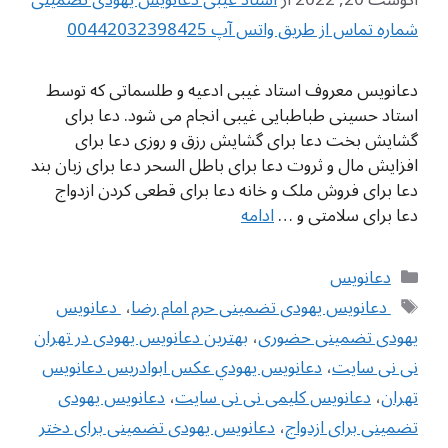
شماره تماس از طریق واتس آپ 00442032398425
دعانویس معروف استاد غیبی ادعیه و طلسماتی که توسط
استاد حسینی طباطبایی غیبی انجام می شود. دعا برای
گشایش بخت دعا برای گشایش رزق و روزی دعا برای
افزایش مال و ثروت دعا برای باطل السحر دعا برای زبان بند
دعا برای فروش ملک و خانه دعا برای قطعی کردن ازدواج
دعا برای سلامتی و …
ادامه
دسته‌ها
دعانویس
برچسب‌ها
‌ دعانویس یهودی تضمینی حرم امام رضا
،
‌ دعانویس
یهودی تضمینی حضوری
،
بهترین دعانویس یهودی در تهران
نی نی سایت
،
دعانويس يهودي عکس ابوادریس دعانویس
تهران
،
دعانویس کلیمی نی نی سایت
،
دعانویس یهودی
تضمینی برای ازدواج
،
دعانویس یهودی تضمینی برای دختر