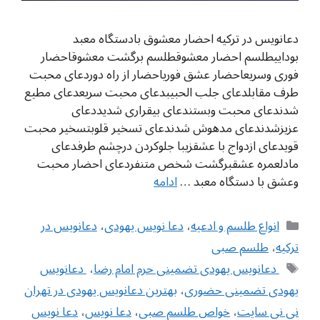
دعانویس در ترکیه احضار معشوق بادستگاه معبد
بوداییطلسم احضار معشوقطلسم برگشت معشوقاحضار
فوری وسریعاحضار عشق فوریاحضار از راه دوردعای محبت
طرف مقابلدعای جلب الحبيبدعای محبت سریعدعای مطیع
شدندعای محبت وبستندعای بیقراری شدیددعای
عزیزشدندعای مدهوش شدندعای تسخیر قلوبتسخیر محبت
قویدعای ازدواج با عشقزیبا جلوکردن درچشم طرفدعای
مادلعمره عشقبرگشت شخص متنفردعای احضار محبت
وعشق با دستگاه معبد …
ادامه
دسته‌ها
انواع طلسم و ادعیه
،
دعا نویس یهودی
،
دعانویس در
ترکیه
،
طلسم صبی
برچسب‌ها
‌ دعانویس یهودی تضمینی حرم امام رضا
،
‌ دعانویس
یهودی تضمینی حضوری
،
بهترین دعانویس یهودی در تهران
نی نی سایت
،
خواص طلسم صبی
،
دعا نویس
،
دعا نویس