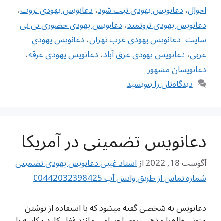
احوال
،
دعانویس یهودی ثبت شود
،
دعانویس یهودی ثروت
،
دعانویس یهودی ثروتمند
،
دعانویس یهودی حضوری نی نی
سایت
،
دعانویس یهودی غرب تهران
،
دعانویس یهودی
غربی
،
دعانویس یهودی غرق آباد
،
دعانویس یهودی غرقه
،
دعانویسان مشهور
دیدگاه‌تان را بنویسید
دعانویس تضمینی در آمریکا
آگوست 18, 2022
از
استاد غیبی دعانویس یهودی تضمینی
شماره تماس از طریق واتس آپ 00442032398425
دعانویس به شخصی گفته میشود که با استفاده از نوشتن
متونی ظاهرا مذهبی روی اجسامی مانند قفل کلید و کاسه یا