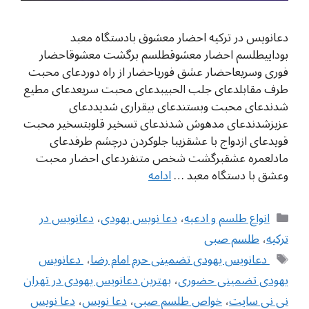
دعانویس در ترکیه احضار معشوق بادستگاه معبد
بوداییطلسم احضار معشوقطلسم برگشت معشوقاحضار
فوری وسریعاحضار عشق فوریاحضار از راه دوردعای محبت
طرف مقابلدعای جلب الحبيبدعای محبت سریعدعای مطیع
شدندعای محبت وبستندعای بیقراری شدیددعای
عزیزشدندعای مدهوش شدندعای تسخیر قلوبتسخیر محبت
قویدعای ازدواج با عشقزیبا جلوکردن درچشم طرفدعای
مادلعمره عشقبرگشت شخص متنفردعای احضار محبت
وعشق با دستگاه معبد …
ادامه
دسته‌ها
انواع طلسم و ادعیه
،
دعا نویس یهودی
،
دعانویس در
ترکیه
،
طلسم صبی
برچسب‌ها
‌ دعانویس یهودی تضمینی حرم امام رضا
،
‌ دعانویس
یهودی تضمینی حضوری
،
بهترین دعانویس یهودی در تهران
نی نی سایت
،
خواص طلسم صبی
،
دعا نویس
،
دعا نویس