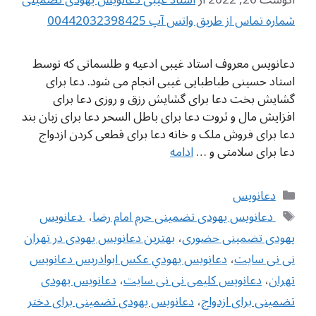
شماره تماس از طریق واتس آپ 00442032398425
دعانویس معروف استاد غیبی ادعیه و طلسماتی که توسط
استاد حسینی طباطبایی غیبی انجام می شود. دعا برای
گشایش بخت دعا برای گشایش رزق و روزی دعا برای
افزایش مال و ثروت دعا برای باطل السحر دعا برای زبان بند
دعا برای فروش ملک و خانه دعا برای قطعی کردن ازدواج
دعا برای سلامتی و …
ادامه
دسته‌ها
دعانویس
برچسب‌ها
‌ دعانویس یهودی تضمینی حرم امام رضا
،
‌ دعانویس
یهودی تضمینی حضوری
،
بهترین دعانویس یهودی در تهران
نی نی سایت
،
دعانويس يهودي عکس ابوادریس دعانویس
تهران
،
دعانویس کلیمی نی نی سایت
،
دعانویس یهودی
تضمینی برای ازدواج
،
دعانویس یهودی تضمینی برای دختر