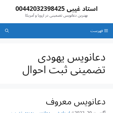
رش
استاد غیبی 00442032398425
ه
حتوا
بهترین دعانویس تضمینی در اروپا و آمریکا
فهرست
دعانویس یهودی
تضمینی ثبت احوال
دعانویس معروف
آگوست 20, 2022
از
استاد غیبی دعانویس یهودی تضمینی