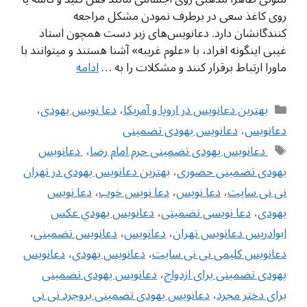
روی کاغذ سعی در برطرف نمودن مشکل مراجعه
کنندگانشان دارد. دعانویس‌های زبر دست همچون استاد
غیبی اینگونه افراد، با «علوم غریبه» آشنا هستند و میتوانند با
ماورا ارتباط برقرار کنند و مشکلات را به …
ادامه
دسته‌ها
بهترین دعانویس در اروپا و آمریکا
،
دعا نویس یهودی
،
دعانویس
،
دعانویس یهودی تضمینی
برچسب‌ها
‌ دعانویس یهودی تضمینی حرم امام رضا
،
‌ دعانویس
یهودی تضمینی حضوری
،
بهترین دعانویس یهودی در تهران
نی نی سایت
،
دعا نویس
،
دعا نویس خوب
،
دعا نویس
یهودی
،
دعا نویسی تضمینی
،
دعانويس يهودي عکس
ابوادریس دعانویس تهران
،
دعانویس
،
دعانویس تضمینی
،
دعانویس کلیمی نی نی سایت
،
دعانویس یهودی
،
دعانویس
یهودی تضمینی برای ازدواج
،
دعانویس یهودی تضمینی
برای دختر مجرد
،
دعانویس یهودی تضمینی بروجرد نی نی