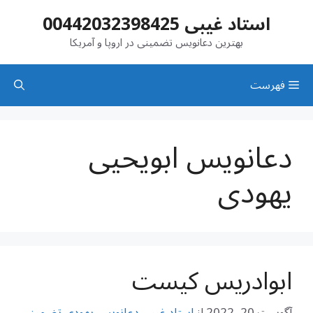
رش
استاد غیبی 00442032398425
ه
حتوا
بهترین دعانویس تضمینی در اروپا و آمریکا
فهرست
دعانویس ابویحیی
یهودی
ابوادریس کیست
آگوست 20, 2022
از
استاد غیبی دعانویس یهودی تضمینی