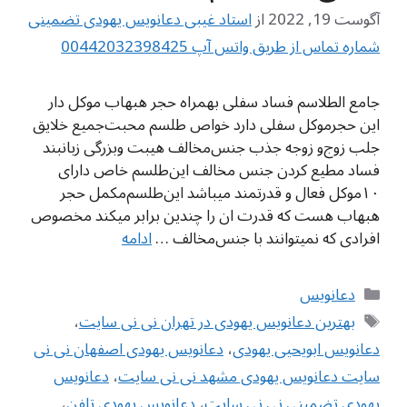
آگوست 19, 2022
از
استاد غیبی دعانویس یهودی تضمینی
شماره تماس از طریق واتس آپ 00442032398425
جامع الطلاسم فساد سفلی بهمراه حجر هبهاب موکل دار
این حجرموکل سفلی دارد خواص طلسم محبت‌جمیع خلایق
جلب زوج‌و زوجه جذب جنس‌مخالف هیبت وبزرگی زبانبند
فساد مطیع کردن‌ جنس مخالف این‌طلسم خاص دارای
۱۰موکل‌ فعال و قدرتمند میباشد این‌طلسم‌مکمل حجر
هبهاب هست که قدرت‌ ان را چندین برابر میکند مخصوص
افرادی که نمیتوانند با جنس‌مخالف …
ادامه
دسته‌ها
دعانویس
برچسب‌ها
بهترین دعانویس یهودی در تهران نی نی سایت
،
دعانویس ابویحیی یهودی
،
دعانویس یهودی اصفهان نی نی
سایت دعانویس یهودی مشهد نی نی سایت
،
دعانویس
یهودی تضمینی نی نی سایت
،
دعانویس یهودی تلفن
،