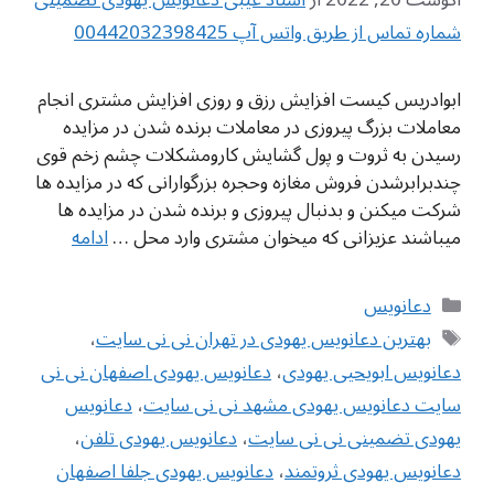
شماره تماس از طریق واتس آپ 00442032398425
ابوادریس کیست افزایش رزق و روزی افزایش مشتری انجام
معاملات بزرگ پیروزی در معاملات برنده شدن در مزایده
رسیدن به ثروت و پول گشایش کارومشکلات چشم زخم قوی
چندبرابرشدن فروش مغازه وحجره بزرگوارانی که در مزایده ها
شرکت میکنن و بدنبال پیروزی و برنده شدن در مزایده ها
میباشند عزیزانی که میخوان مشتری وارد محل …
ادامه
دسته‌ها
دعانویس
برچسب‌ها
بهترین دعانویس یهودی در تهران نی نی سایت
،
دعانویس ابویحیی یهودی
،
دعانویس یهودی اصفهان نی نی
سایت دعانویس یهودی مشهد نی نی سایت
،
دعانویس
یهودی تضمینی نی نی سایت
،
دعانویس یهودی تلفن
،
دعانویس یهودی ثروتمند
،
دعانویس یهودی جلفا اصفهان