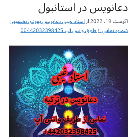
دعانویس در استانبول
آگوست 19, 2022
از
استاد غیبی دعانویس یهودی تضمینی
شماره تماس از طریق واتس آپ 00442032398425