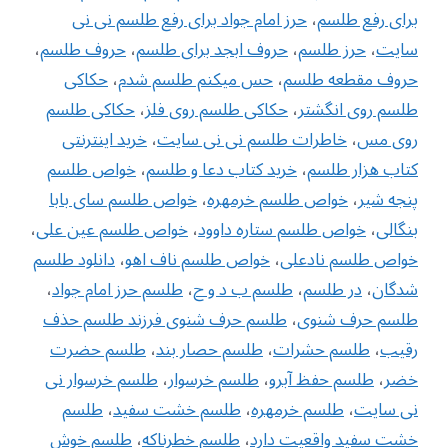
برای رفع طلسم
،
حرز امام جواد برای رفع طلسم نی نی
سایت
،
حرز طلسم
،
حروف ابجد برای طلسم
،
حروف طلسم
،
حروف مقطعه طلسم
،
حس میکنم طلسم شدم
،
حکاکی
طلسم روی انگشتر
،
حکاکی طلسم روی فلز
،
حکاکی طلسم
روی مس
،
خاطرات طلسم نی نی سایت
،
خرید اینترنتی
کتاب هزار طلسم
،
خرید کتاب دعا و طلسم
،
خواص طلسم
پنجه شیر
،
خواص طلسم خرمهره
،
خواص طلسم سای بابا
بنگالی
،
‌خواص طلسم ستاره داوود
،
خواص طلسم عین علی
،
خواص طلسم نادعلی
،
خواص طلسم ناف اهو
،
دانلود طلسم
شدگان
،
در طلسم
،
طلسم ب د و ح
،
طلسم حرز امام جواد
،
طلسم حرف شنوی
،
طلسم حرف شنوی فرزند طلسم حذف
رقیب
،
طلسم حشرات
،
طلسم حصار بند
،
طلسم حضرت
خضر
،
طلسم حفظ آبرو
،
طلسم خرسوار
،
طلسم خرسوار نی
نی سایت
،
طلسم خرمهره
،
طلسم خشت سفید
،
طلسم
خشت سفید واقعیت دارد
،
طلسم خطرناکه
،
طلسم خوش