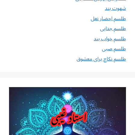
شهوت بند
طلسم احضار نعل
طلسم جدایی
طلسم خواب بند
طلسم صبی
طلسم نکاح برای معشوق