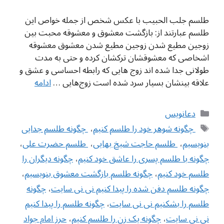
طلسم جلب الحبیب با عکس شخص از جمله خواص این
طلسم عبارتند از: بازگشت معشوق و معشوقه محبت بین
زوجین مطیع شدن زوجین مطیع شدن معشوق معشوقه
اشخاصی که معشوقشان ترکشان کرده و حتی به مدت
طولانی جدا شده اند زوج هایی که رابطه احساسی و عشق و
علاقه بینشان بسیار سرد شده است زوج‌هایی …
ادامه
دسته‌ها
دعانویس
برچسب‌ها
‌ چگونه شوهر خود را طلسم کنیم
،
‌ چگونه طلسم جدایی
بنویسیم
،
‌ طلسم حاجت شیخ بهایی
،
‌ طلسم حضرت علی
،
چگونه با طلسم پسری را عاشق خود کنیم
،
چگونه دیگران را
طلسم خود کنیم
،
چگونه طلسم بازگشت معشوق بنویسیم
،
چگونه طلسم دفن شده را پیدا کنیم نی نی سایت
،
چگونه
طلسم را بشکنیم نی نی سایت
،
چگونه طلسم را پیدا کنیم
نی نی سایت
،
چگونه یک زن را طلسم کنیم
،
حرز امام جواد