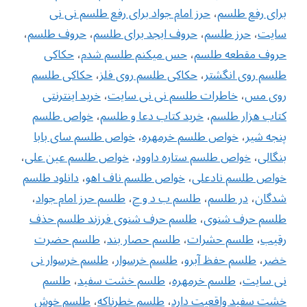
برای رفع طلسم
،
حرز امام جواد برای رفع طلسم نی نی
سایت
،
حرز طلسم
،
حروف ابجد برای طلسم
،
حروف طلسم
،
حروف مقطعه طلسم
،
حس میکنم طلسم شدم
،
حکاکی
طلسم روی انگشتر
،
حکاکی طلسم روی فلز
،
حکاکی طلسم
روی مس
،
خاطرات طلسم نی نی سایت
،
خرید اینترنتی
کتاب هزار طلسم
،
خرید کتاب دعا و طلسم
،
خواص طلسم
پنجه شیر
،
خواص طلسم خرمهره
،
خواص طلسم سای بابا
بنگالی
،
‌خواص طلسم ستاره داوود
،
خواص طلسم عین علی
،
خواص طلسم نادعلی
،
خواص طلسم ناف اهو
،
دانلود طلسم
شدگان
،
در طلسم
،
طلسم ب د و ح
،
طلسم حرز امام جواد
،
طلسم حرف شنوی
،
طلسم حرف شنوی فرزند طلسم حذف
رقیب
،
طلسم حشرات
،
طلسم حصار بند
،
طلسم حضرت
خضر
،
طلسم حفظ آبرو
،
طلسم خرسوار
،
طلسم خرسوار نی
نی سایت
،
طلسم خرمهره
،
طلسم خشت سفید
،
طلسم
خشت سفید واقعیت دارد
،
طلسم خطرناکه
،
طلسم خوش