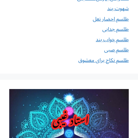
شهوت بند
طلسم احضار نعل
طلسم جدایی
طلسم خواب بند
طلسم صبی
طلسم نکاح برای معشوق