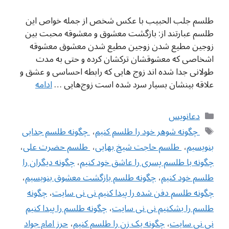
طلسم جلب الحبیب با عکس شخص از جمله خواص این
طلسم عبارتند از: بازگشت معشوق و معشوقه محبت بین
زوجین مطیع شدن زوجین مطیع شدن معشوق معشوقه
اشخاصی که معشوقشان ترکشان کرده و حتی به مدت
طولانی جدا شده اند زوج هایی که رابطه احساسی و عشق و
علاقه بینشان بسیار سرد شده است زوج‌هایی …
ادامه
دسته‌ها
دعانویس
برچسب‌ها
‌ چگونه شوهر خود را طلسم کنیم
،
‌ چگونه طلسم جدایی
بنویسیم
،
‌ طلسم حاجت شیخ بهایی
،
‌ طلسم حضرت علی
،
چگونه با طلسم پسری را عاشق خود کنیم
،
چگونه دیگران را
طلسم خود کنیم
،
چگونه طلسم بازگشت معشوق بنویسیم
،
چگونه طلسم دفن شده را پیدا کنیم نی نی سایت
،
چگونه
طلسم را بشکنیم نی نی سایت
،
چگونه طلسم را پیدا کنیم
نی نی سایت
،
چگونه یک زن را طلسم کنیم
،
حرز امام جواد