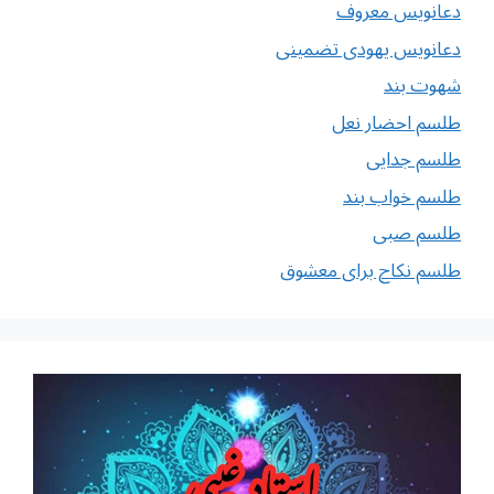
دعانویس معروف
دعانویس یهودی تضمینی
شهوت بند
طلسم احضار نعل
طلسم جدایی
طلسم خواب بند
طلسم صبی
طلسم نکاح برای معشوق