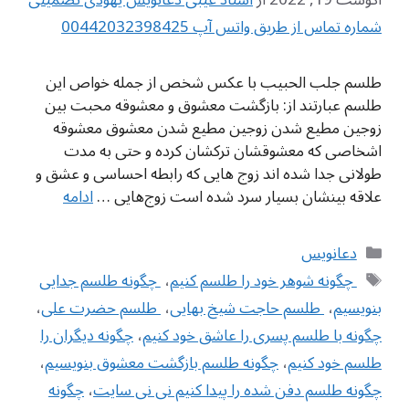
شماره تماس از طریق واتس آپ 00442032398425
طلسم جلب الحبیب با عکس شخص از جمله خواص این
طلسم عبارتند از: بازگشت معشوق و معشوقه محبت بین
زوجین مطیع شدن زوجین مطیع شدن معشوق معشوقه
اشخاصی که معشوقشان ترکشان کرده و حتی به مدت
طولانی جدا شده اند زوج هایی که رابطه احساسی و عشق و
علاقه بینشان بسیار سرد شده است زوج‌هایی …
ادامه
دسته‌ها
دعانویس
برچسب‌ها
‌ چگونه شوهر خود را طلسم کنیم
،
‌ چگونه طلسم جدایی
بنویسیم
،
‌ طلسم حاجت شیخ بهایی
،
‌ طلسم حضرت علی
،
چگونه با طلسم پسری را عاشق خود کنیم
،
چگونه دیگران را
طلسم خود کنیم
،
چگونه طلسم بازگشت معشوق بنویسیم
،
چگونه طلسم دفن شده را پیدا کنیم نی نی سایت
،
چگونه