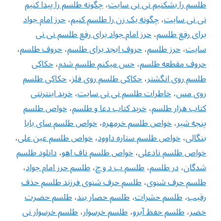
طلسم را بشکنیم نی نی سایت
،
چگونه طلسم را پیدا کنیم
نی نی سایت
،
چگونه یک زن را طلسم کنیم
،
حرز امام جواد
برای رفع طلسم
،
حرز امام جواد برای رفع طلسم نی نی
سایت
،
حرز طلسم
،
حروف ابجد برای طلسم
،
حروف طلسم
،
حروف مقطعه طلسم
،
حس میکنم طلسم شدم
،
حکاکی
طلسم روی انگشتر
،
حکاکی طلسم روی فلز
،
حکاکی طلسم
روی مس
،
خاطرات طلسم نی نی سایت
،
خرید اینترنتی
کتاب هزار طلسم
،
خرید کتاب دعا و طلسم
،
خواص طلسم
پنجه شیر
،
خواص طلسم خرمهره
،
خواص طلسم سای بابا
بنگالی
،
‌خواص طلسم ستاره داوود
،
خواص طلسم عین علی
،
خواص طلسم نادعلی
،
خواص طلسم ناف اهو
،
دانلود طلسم
شدگان
،
در طلسم
،
طلسم ب د و ح
،
طلسم حرز امام جواد
،
طلسم حرف شنوی
،
طلسم حرف شنوی فرزند طلسم حذف
رقیب
،
طلسم حشرات
،
طلسم حصار بند
،
طلسم حضرت
خضر
،
طلسم حفظ آبرو
،
طلسم خرسوار
،
طلسم خرسوار نی