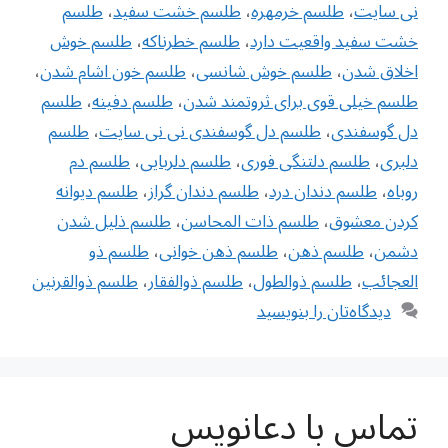
نی سایت
،
طلسم خرمهره
،
طلسم خشت سفید
،
طلسم
خشت سفید واقعیت دارد
،
طلسم خطرناکه
،
طلسم خوش
اخلاق شدن
،
طلسم خوش شانسی
،
طلسم خون اشام شدن
،
طلسم خیلی قوی برای ثروتمند شدن
،
طلسم دفینه
،
طلسم
دل گوسفندی
،
طلسم دل گوسفندی نی نی سایت
،
طلسم
دلبری
،
طلسم دلتنگی فوری
،
طلسم دلربایی
،
طلسم دم
روباه
،
طلسم دندان درد
،
طلسم دندان گراز
،
طلسم ديوانه
كردن معشوق
،
طلسم ذات المحاسن
،
طلسم ذلیل شدن
دشمن
،
طلسم ذهن
،
طلسم ذهن خوانی
،
طلسم ذو
العجائب
،
طلسم ذوالطول
،
طلسم ذوالفقار
،
طلسم ذوالقرنین
دیدگاه‌تان را بنویسید
تماس با دعانویس