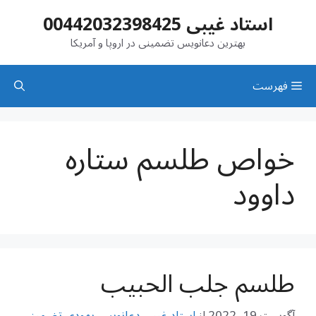
رش
استاد غیبی 00442032398425
ه
حتوا
بهترین دعانویس تضمینی در اروپا و آمریکا
فهرست
‌خواص طلسم ستاره
داوود
طلسم جلب الحبیب
آگوست 19, 2022
از
استاد غیبی دعانویس یهودی تضمینی