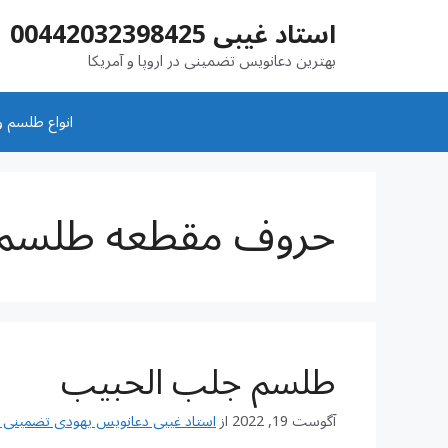
رش
استاد غیبی 00442032398425
ه
حتوا
بهترین دعانویس تضمینی در اروپا و آمریکا
انواع طلسم و
حروف مقطعه طلسم
طلسم جلب الحبیب
آگوست 19, 2022
از
استاد غیبی دعانویس یهودی تضمینی شماره تم