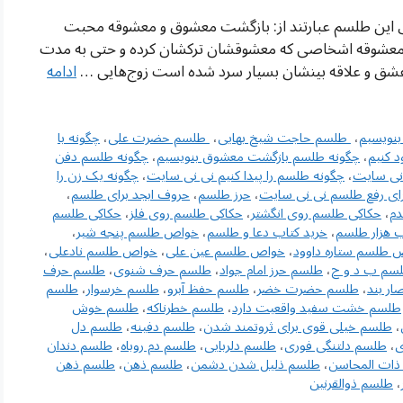
ین طلسم عبارتند از: بازگشت معشوق و معشوقه محبت
عشوقه اشخاصی که معشوقشان ترکشان کرده و حتی به مدت
 عشق و علاقه بینشان بسیار سرد شده است زوج‌هایی …
ادامه
بنویسیم
،
‌ طلسم حاجت شیخ بهایی
،
‌ طلسم حضرت علی
،
چگونه با
د کنیم
،
چگونه طلسم بازگشت معشوق بنویسیم
،
چگونه طلسم دفن
 نی سایت
،
چگونه طلسم را پیدا کنیم نی نی سایت
،
چگونه یک زن را
برای رفع طلسم نی نی سایت
،
حرز طلسم
،
حروف ابجد برای طلسم
،
م
،
حکاکی طلسم روی انگشتر
،
حکاکی طلسم روی فلز
،
حکاکی طلسم
اب هزار طلسم
،
خرید کتاب دعا و طلسم
،
خواص طلسم پنجه شیر
،
ص طلسم ستاره داوود
،
خواص طلسم عین علی
،
خواص طلسم نادعلی
،
سم ب د و ح
،
طلسم حرز امام جواد
،
طلسم حرف شنوی
،
طلسم حرف
ر بند
،
طلسم حضرت خضر
،
طلسم حفظ آبرو
،
طلسم خرسوار
،
طلسم
طلسم خشت سفید واقعیت دارد
،
طلسم خطرناکه
،
طلسم خوش
،
طلسم خیلی قوی برای ثروتمند شدن
،
طلسم دفینه
،
طلسم دل
ی
،
طلسم دلتنگی فوری
،
طلسم دلربایی
،
طلسم دم روباه
،
طلسم دندان
ذات المحاسن
،
طلسم ذلیل شدن دشمن
،
طلسم ذهن
،
طلسم ذهن
،
طلسم ذوالقرنین