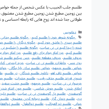
طلسم جلب الحبیب با عکس شخص از جمله خواص ا
بین زوجین مطیع شدن زوجین مطیع شدن معشوق م
طولانی جدا شده اند زوج هایی که رابطه احساسی و
دسته‌ها
دعانویس
برچسب‌ها
‌ چگونه شوهر خود را طلسم کنیم
،
‌ چگونه طلسم جدایی 
طلسم پسری را عاشق خود کنیم
،
چگونه دیگران را طلسم خو
شده را پیدا کنیم نی نی سایت
،
چگونه طلسم را بشکنیم نی
طلسم کنیم
،
حرز امام جواد برای رفع طلسم
،
حرز امام جواد 
حروف طلسم
،
حروف مقطعه طلسم
،
حس میکنم طلسم شد
روی مس
،
خاطرات طلسم نی نی سایت
،
خرید اینترنتی کت
خواص طلسم خرمهره
،
خواص طلسم سای بابا بنگالی
،
‌خوا
خواص طلسم ناف اهو
،
دانلود طلسم شدگان
،
در طلسم
،
طل
شنوی فرزند طلسم حذف رقیب
،
طلسم حشرات
،
طلسم حصا
خرسوار نی نی سایت
،
طلسم خرمهره
،
طلسم خشت سفید
،
اخلاق شدن
،
طلسم خوش شانسی
،
طلسم خون اشام شدن
گوسفندی
،
طلسم دل گوسفندی نی نی سایت
،
طلسم دلبر
درد
،
طلسم دندان گراز
،
طلسم ديوانه كردن معشوق
،
طلسم 
خوانی
،
طلسم ذو العجائب
،
طلسم ذوالطول
،
طلسم ذوالفقار
دیدگاه‌تان را بنویسید