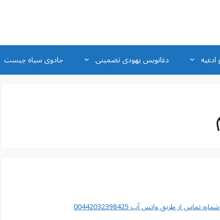
 ادعیه
دعانویس یهودی تضمینی
جادوی سیاه چیست
اس از طریق واتس آپ 00442032398425