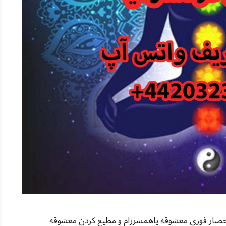
حضار فوری معشوقه یاهمسررام و مطیع کردن معشوقه