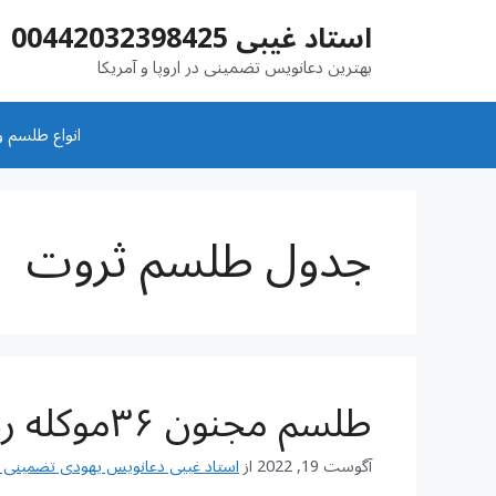
رش
استاد غیبی 00442032398425
ه
حتوا
بهترین دعانویس تضمینی در اروپا و آمریکا
انواع طلسم و
جدول طلسم ثروت
طلسم مجنون ۳۶موکله رحمانی وعرفانی
آگوست 19, 2022
از
استاد غیبی دعانویس یهودی تضمینی شماره تم