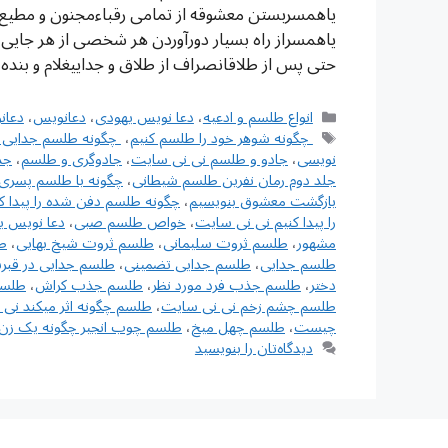
یاهمسربستن معشوقه از تمامی رقباءمجنون و مطيع 
یاهمسراز راه بسیار دورآوردن هر شخصی از هر جای
حتی پس از طلاقانصراف از طلاق و جداییغلام و بند
دسته‌ها
انواع طلسم و ادعیه
،
دعا نویس یهودی
،
دعانویس
،
دعان
برچسب‌ها
‌ چگونه شوهر خود را طلسم کنیم
،
‌ چگونه طلسم جدایی 
نویسی
،
جادو و طلسم نی نی سایت
،
جادوگری و طلسم
،
جد
جلد دوم رمان نفرین طلسم شیطانی
،
چگونه با طلسم پسری 
بازگشت معشوق بنویسیم
،
چگونه طلسم دفن شده را پیدا ک
را پیدا کنیم نی نی سایت
،
خواص طلسم صبی
،
دعا نویس ی
مشهور
،
طلسم ثروت سلیمانی
،
طلسم ثروت شیخ بهایی
،
ط
طلسم جدایی
،
طلسم جدایی تضمینی
،
طلسم جدایی در قبر
دختر
،
طلسم جذب فرد مورد نظر
،
طلسم جذب کراش
،
طلسم
طلسم چشم زخم نی نی سایت
،
طلسم چگونه اثر میکند نی
چیست
،
طلسم چهل میخ
،
طلسم چوب انجیر چگونه یک زن 
دیدگاه‌تان را بنویسید