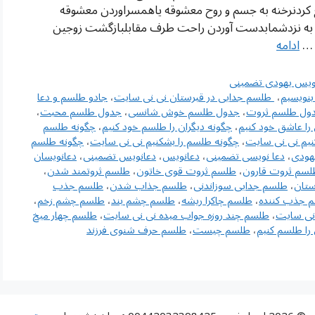
کردنرخنه به جسم و روح معشوقه یاهمسراوردن معشوقه
ی به نزدشمابدست آوردن راحت طرف مقابلبازگشت زوجین
ه …
ادامه
ویس یهودی تضمینی
بنویسیم
،
‌ طلسم جدایی در قبرستان نی نی سایت
،
جادو طلسم و دعا
ول طلسم ثروت
،
جدول طلسم خوش شانسی
،
جدول طلسم محبت
،
را عاشق خود کنیم
،
چگونه دیگران را طلسم خود کنیم
،
چگونه طلسم
نیم نی نی سایت
،
چگونه طلسم را بشکنیم نی نی سایت
،
چگونه طلسم
هودی
،
دعا نویسی تضمینی
،
دعانویس
،
دعانویس تضمینی
،
دعانویسان
لسم ثروت قارون
،
طلسم ثروت قوی خاتون
،
طلسم ثروتمند شدن
،
ستان
،
طلسم جدایی سوزاندنی
،
طلسم جذاب شدن
،
طلسم جذب
 جذب کننده
،
طلسم چاکرا ریشه
،
طلسم چشم بند
،
طلسم چشم زخم
،
 نی سایت
،
طلسم چند روزه جواب میده نی نی سایت
،
طلسم چهار میخ
را طلسم کنیم
،
طلسم چیست
،
طلسم حرف شنوی فرزند