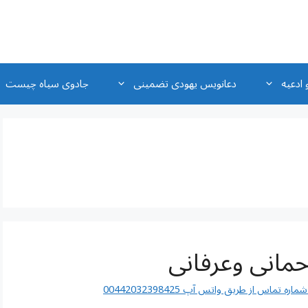
 ادعیه
دعانویس یهودی تضمینی
جادوی سیاه چیست
اس از طریق واتس آپ 00442032398425