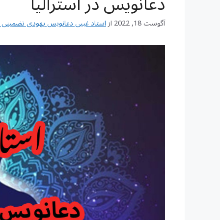
دعانویس در استرالیا
آگوست 18, 2022
از
استاد غیبی دعانویس یهودی تضمینی شماره تم