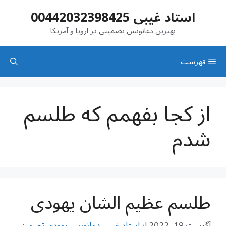
رش
استاد غیبی 00442032398425
ه
حتوا
بهترین دعانویس تضمینی در اروپا و آمریکا
فهرست
از کجا بفهمم که طلسم
شدم
طلسم عظیم الشان یهودی
آگوست 19, 2022
از
استاد غیبی دعانویس یهودی تضمینی