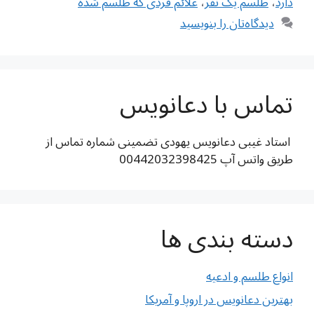
دارد
،
طلسم یک نفر
،
علائم فردی که طلسم شده
دیدگاه‌تان را بنویسید
تماس با دعانویس
استاد غیبی دعانویس یهودی تضمینی شماره تماس از
طریق واتس آپ 00442032398425
دسته بندی ها
انواع طلسم و ادعیه
بهترین دعانویس در اروپا و آمریکا