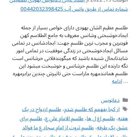
شماره تماس از طریق واتس آپ 00442032398425
طلسم عظیم الشان یهودی دارای خواص بسیار از جمله
ایجادخوشبختی وشانس معروف به جامع الطلاسم کهن
قویترین و مجرب ترین طلسم جهت: ایجادشانس در تمامی
مسائل ایجادخوشبختی در زندگی موفقیت در تمامی امور
شایدتابحال شنیده باشید که میگویندفلانی خرشانس است
نگه دارنده این طلسم خرشانس و خوشبخت میشود این
طلسم همانندمهره ماراست حتی تاثیرش چندین برابرمهره
…
ادامه
دسته‌ها
دعانویس
برچسب‌ها
از کجا بفهمم که طلسم شدم
،
طلسم ازدواج در یک
هفته
،
طلسم اع ل ها
،
طلسم الامام علي ع
،
طلسم برای
عشق یک طرفه
،
طلسم ثروت از امام سجاد ع ما فوائد
طلسم الامام علي ع
،
طلسم حرف ع
،
طلسم حضرت علی ع
،