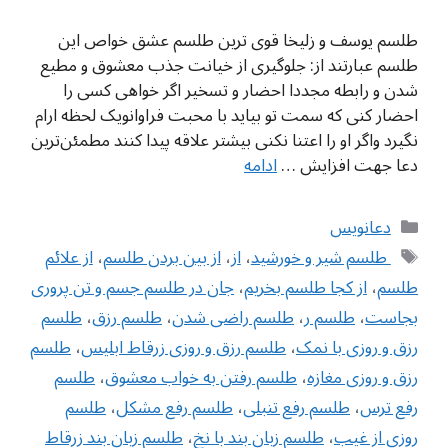
طلسم یوسف و زلیخا قوی ترین طلسم عشق خواص این
طلسم عبارتند از: جلوگیری از خیانت جذب معشوق و مطیع
شدن و رابطه مجددا احضار و تسخیر اگر خواهی کسی را
احضار کنی که سمت تو بیاید با محبت فراوانویک لحظه ارام
نگیرد واگر او را اعتنا نکنی بیشتر علاقه پیدا کنند مطمئن‌ترین
دعا جهت افزایش …
ادامه
دسته‌ها
دعانویس
برچسب‌ها
‌ طلسم شیر و خورشید
،
از
،
از بین بردن طلسم
،
از علائم
طلسم
،
از کجا طلسم بخریم
،
‌جان در طلسم جسم و تن پروری
بجاست
،
طلسم ر
،
طلسم راضی شدن
،
طلسم رزق
،
طلسم
رزق و روزی با نمک
،
طلسم رزق و روزی زرقاط ابلیس
،
طلسم
رزق و روزی مغازه
،
طلسم رفتن به خواب معشوق
،
طلسم
رفع ترس
،
طلسم رفع تنبلی
،
طلسم رفع مشکل
،
طلسم
روزی از غیب
،
طلسم زبان بند با نخ
،
طلسم زبان بند زرقاط