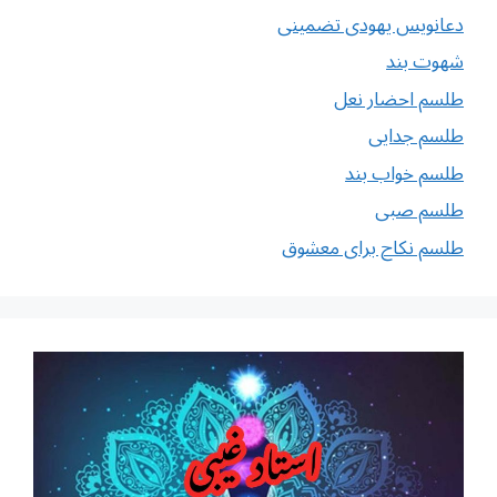
دعانویس یهودی تضمینی
شهوت بند
طلسم احضار نعل
طلسم جدایی
طلسم خواب بند
طلسم صبی
طلسم نکاح برای معشوق