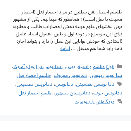
طلسم احضار نعل مطلبی در مورد احضار نعل (احضار
محبت با نعل اسب) : همانطور که میدانیم، یکی از مشهور
ترین بخشهای علوم غریبه بخش احضارات طالب و مطلوبه.
برای این موضوع در درجه اول و طبق معمول استاد عامل
(استادی که خودش توانایی این عمل را دارد و بتواند اجازه
نامه رابه شما هم منتقل …
ادامه
دسته‌ها
انواع طلسم و ادعیه
،
بهترین دعانویس در اروپا و آمریکا
،
دعا نویس یهودی
،
دعانویس معروف
،
طلسم احضار نعل
برچسب‌ها
دعا نویسی تضمینی
،
دعانویس
،
دعانویس تضمینی
،
دعانویس خوب
،
دعانویسان مشهور
،
طلسم احضار نعل
دیدگاه‌تان را بنویسید